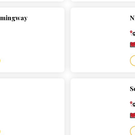
Hemingway
N
S