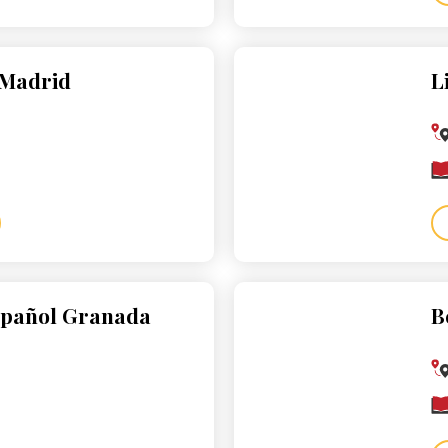
 Madrid
L
spañol Granada
B