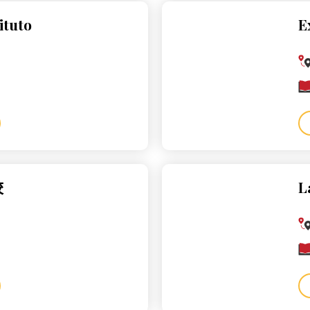
ituto
E
校
L