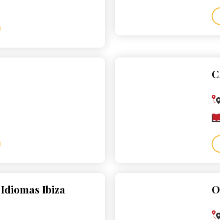
C
 Idiomas Ibiza
O