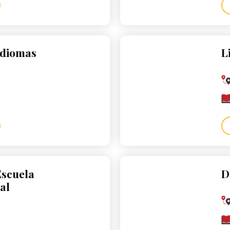
Idiomas
L
Escuela
D
al