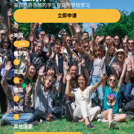
来自世界各地的学生在这所学校学习
立即申请
美国
15%
俄罗斯
6
%
英国
5
%
德国
5
%
韩国
5
%
其他国家