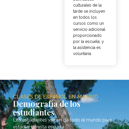
culturales de la
tarde se incluyen
en todos los
cursos como un
servicio adicional
proporcionado
por la escuela, y
la asistencia es
voluntaria.
CLASES DE ESPAÑOL EN MADRID
Demografía de los
estudiantes
Los estudiantes vienen de todo el mundo para
estudiar en esta escuela