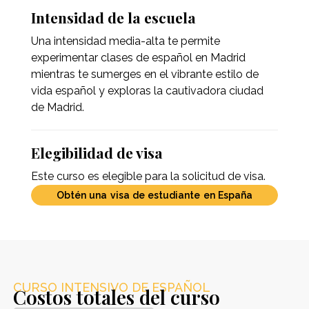
Intensidad de la escuela
Una intensidad media-alta te permite
experimentar clases de español en Madrid
mientras te sumerges en el vibrante estilo de
vida español y exploras la cautivadora ciudad
de Madrid.
Elegibilidad de visa
Este curso es elegible para la solicitud de visa.
Obtén una visa de estudiante en España
CURSO INTENSIVO DE ESPAÑOL
Costos totales del curso