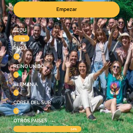
Empezar
EEUU
15%
RUSIA
6%
REINO UNIDO
5%
ALEMANIA
5%
COREA DEL SUR
5%
OTROS PAÍSES
64%