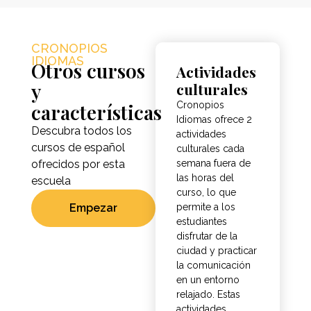
CRONOPIOS
IDIOMAS
Otros cursos
Actividades
y
culturales
características
Cronopios
Idiomas ofrece 2
Descubra todos los
actividades
cursos de español
culturales cada
ofrecidos por esta
semana fuera de
las horas del
escuela
curso, lo que
Empezar
permite a los
estudiantes
disfrutar de la
ciudad y practicar
la comunicación
en un entorno
relajado. Estas
actividades