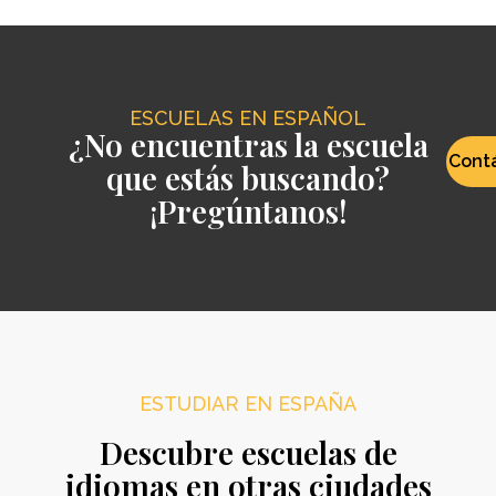
ESCUELAS EN ESPAÑOL
¿No encuentras la escuela
Cont
que estás buscando?
¡Pregúntanos!
ESTUDIAR EN ESPAÑA
Descubre escuelas de
idiomas en otras ciudades