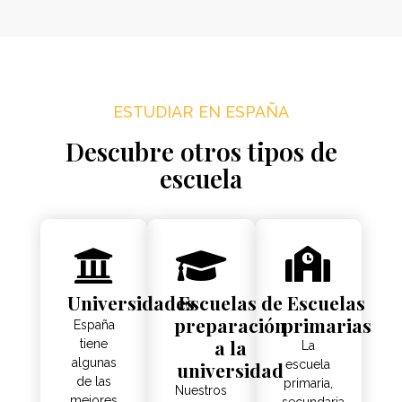
ESTUDIAR EN ESPAÑA
Descubre otros tipos de
escuela
Universidades
Escuelas de
Escuelas
preparación
primarias
España
a la
tiene
La
algunas
universidad
escuela
de las
primaria,
Nuestros
mejores