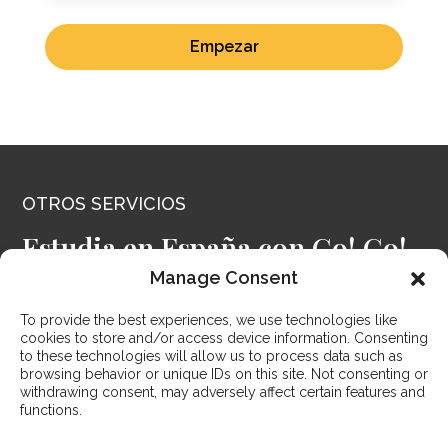
Empezar
OTROS SERVICIOS
Estudia en España con Go! Go!
España
Manage Consent
To provide the best experiences, we use technologies like
Go! Go! España orgullosamente ha ayudado a miles
cookies to store and/or access device information. Consenting
de personas de todo el mundo a cumplir sus sueños
to these technologies will allow us to process data such as
de vivir en España. Ya sea que desees estudiar en
browsing behavior or unique IDs on this site. Not consenting or
withdrawing consent, may adversely affect certain features and
España durante solo unas pocas semanas o que
functions.
estudies una licenciatura, podemos ayudarte con
todo, desde la selección de la escuela, obtener una