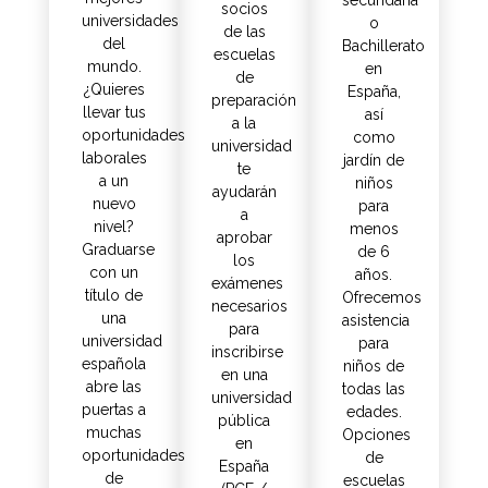
secundaria
socios
universidades
o
de las
del
Bachillerato
escuelas
mundo.
en
de
¿Quieres
España,
preparación
llevar tus
así
a la
oportunidades
como
universidad
laborales
jardín de
te
a un
niños
ayudarán
nuevo
para
a
nivel?
menos
aprobar
Graduarse
de 6
los
con un
años.
exámenes
título de
Ofrecemos
necesarios
una
asistencia
para
universidad
para
inscribirse
española
niños de
en una
abre las
todas las
universidad
puertas a
edades.
pública
muchas
Opciones
en
oportunidades
de
España
de
escuelas