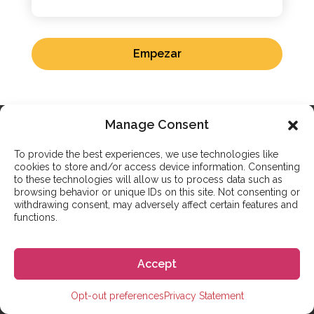
Empezar
Manage Consent
OTROS SERVICIOS
To provide the best experiences, we use technologies like
cookies to store and/or access device information. Consenting
Estudia en España con Go! Go!
to these technologies will allow us to process data such as
España
browsing behavior or unique IDs on this site. Not consenting or
withdrawing consent, may adversely affect certain features and
functions.
Go! Go! España orgullosamente ha ayudado a miles
de personas de todo el mundo a cumplir sus sueños
Accept
de vivir en España. Ya sea que desees estudiar en
España durante solo unas pocas semanas o que
Opt-out preferences
Privacy Statement
estudies una licenciatura, podemos ayudarte con