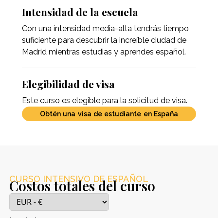
Intensidad de la escuela
Con una intensidad media-alta tendrás tiempo
suficiente para descubrir la increíble ciudad de
Madrid mientras estudias y aprendes español.
Elegibilidad de visa
Este curso es elegible para la solicitud de visa.
Obtén una visa de estudiante en España
CURSO INTENSIVO DE ESPAÑOL
Costos totales del curso