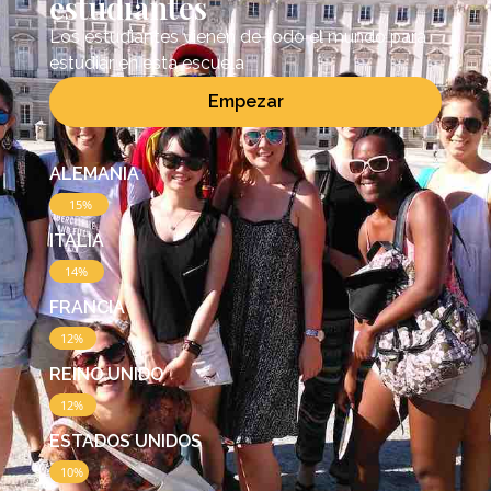
estudiantes
Los estudiantes vienen de todo el mundo para
estudiar en esta escuela
Empezar
ALEMANIA
15%
ITALIA
14%
FRANCIA
12%
REINO UNIDO
12%
ESTADOS UNIDOS
10%