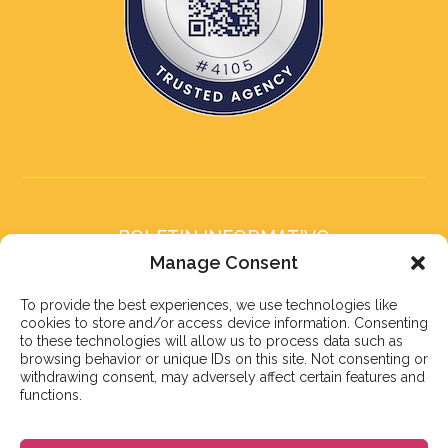
BOLETIN INFORMATIVO
Suscríbete a nuestro boletín
Manage Consent
To provide the best experiences, we use technologies like
cookies to store and/or access device information. Consenting
to these technologies will allow us to process data such as
browsing behavior or unique IDs on this site. Not consenting or
withdrawing consent, may adversely affect certain features and
Suscribirse
functions.