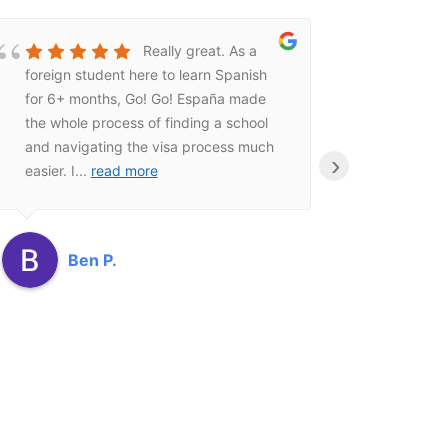
Really great. As a
foreign student here to learn Spanish
communi
for 6+ months, Go! Go! España made
step of
the whole process of finding a school
and navigating the visa process much
›
easier. I
...
read more
Ben P.