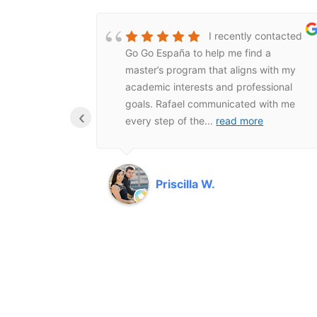
tremely
I recently contacted
ntire
Go Go España to help me find a
nd this
master’s program that aligns with my
academic interests and professional
goals. Rafael communicated with me
‹
every step of the
...
read more
Priscilla W.