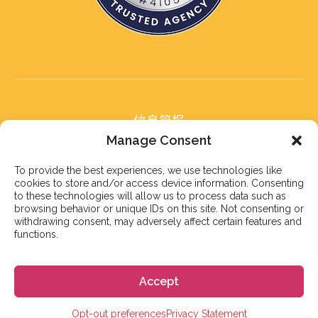
信息简报
订阅我们的信息简报
Manage Consent
To provide the best experiences, we use technologies like
cookies to store and/or access device information. Consenting
to these technologies will allow us to process data such as
browsing behavior or unique IDs on this site. Not consenting or
withdrawing consent, may adversely affect certain features and
订阅
functions.
Accept
© 2023 株式会社GoGo
Opt-out preferences
Privacy Statement