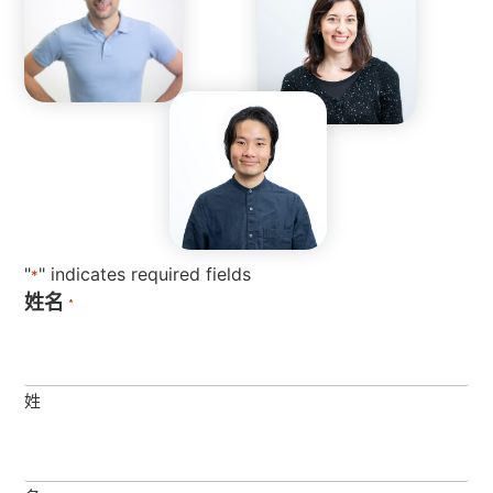
"
" indicates required fields
*
姓名
*
姓