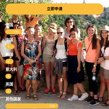
来自世界各地的学生在这所学校学习
立即申请
德国
17%
中国
9
%
韩国
8
%
意大利
6
%
英国
6
%
其他国家
54%