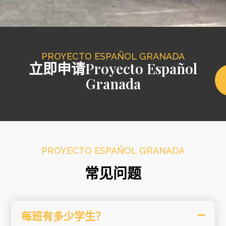
PROYECTO ESPAÑOL GRANADA
立即申请Proyecto Español
Granada
PROYECTO ESPAÑOL GRANADA
常见问题
每班有多少学生？