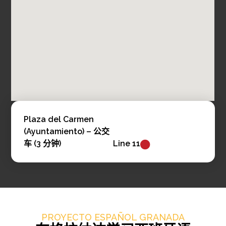
Plaza del Carmen
(Ayuntamiento) – 公交
车 (3 分钟)
Line 11
PROYECTO ESPAÑOL GRANADA