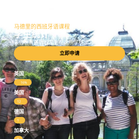
马德里的西班牙语课程
学生统计
来自世界各地的学生在这所学校学习
立即申请
英国
16%
美国
12
%
德国
1
0
加拿大
%