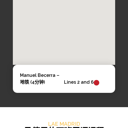
Manuel Becerra –
地铁 (4分钟)
Lines 2 and 6
LAE MADRID