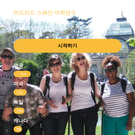
마드리드 스페인 어학연수
학생 국적 비율
다양한 국적의 학생분들이 스페인 유학을 진행하고
계십니다.
시작하기
영국
16%
미국
12%
독일
10%
캐나다
8%