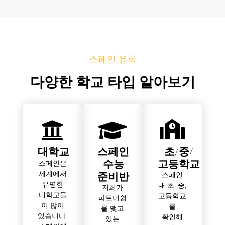
스페인 유학
다양한 학교 타입 알아보기
대학교
스페인
초/중/
수능
고등학교
스페인은
준비반
세계에서
스페인
유명한
내 초, 중,
저희가
대학교들
고등학교
파트너쉽
이 많이
를
을 맺고
있습니다.
확인해
있는