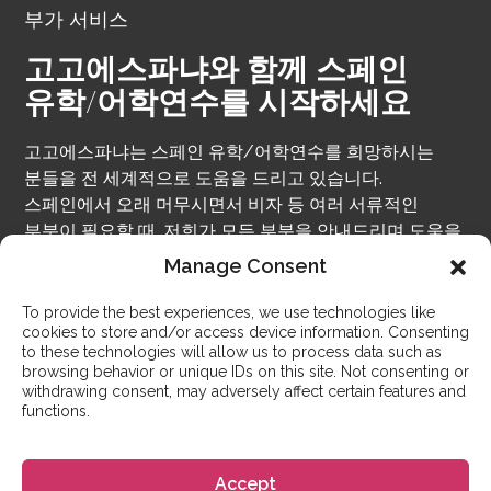
부가 서비스
고고에스파냐와 함께 스페인
유학/어학연수를 시작하세요
고고에스파냐는 스페인 유학/어학연수를 희망하시는
분들을 전 세계적으로 도움을 드리고 있습니다.
스페인에서 오래 머무시면서 비자 등 여러 서류적인
부분이 필요할 때, 저희가 모든 부분을 안내드리며 도움을
드리고 있습니다. 비자, 숙박시설, 스페인에서
Manage Consent
생활하시면서 필요하신 부분 등 전반적으로 도움을
드리고 있습니다. 다양한 학교들과 파트너쉽을 맺고
To provide the best experiences, we use technologies like
cookies to store and/or access device information. Consenting
있으니, 본인에게 맞는 학교를 찾으면서 함께 준비하실 수
to these technologies will allow us to process data such as
있습니다.
browsing behavior or unique IDs on this site. Not consenting or
withdrawing consent, may adversely affect certain features and
functions.
시작하기
Accept