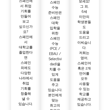
스페인에
보세요!
스페인
서 취업
그 외,
수능
기회를
6세
준비반은
만들어
미만의
스페인
보고
학생분들
대학
싶으신가
도
입학을
요?
도움을
위한
스페인에
드리고
스페인
서
이씨습니
수능
대학교를
다.
(PCE /
졸업한다
저희는
EBAU /
면
영어,
Selectivi
스페인
스페인어
dad)을
외에도
혹은 2개
치룰 수
다양한
언어를
있게
나라에서
모두
도움을
취업
사용할
주고
기회를
수 있는
있습니다.
창출해
학교를
본인에게
낼 수
제공하고
맞는
있습니다.
있습니다.
최고의