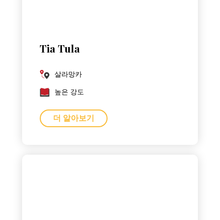
Tia Tula
살라망카
높은 강도
더 알아보기