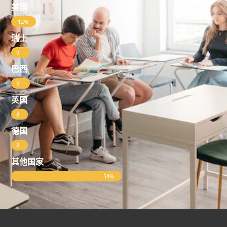
美国
12%
瑞士
9
%
巴西
9
%
英国
8
%
德国
8
%
其他国家
54%