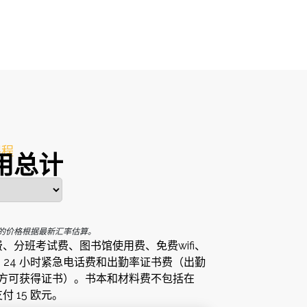
课程
用总计
的价格根据最新汇率估算。
、分班考试费、图书馆使用费、免费wifi、
费、24 小时紧急电话费和出勤率证书费（出勤
% 方可获得证书）。书本和材料费不包括在
 15 欧元。