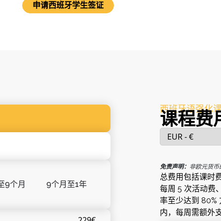
申请西班牙学生签证
西班牙语强化
课程费
免责声明：
非欧元货币
总费用包括课时费
至9个月
9个月至1年
每周 5 次活动
率至少达到 80
内，每周需额外支付
229€