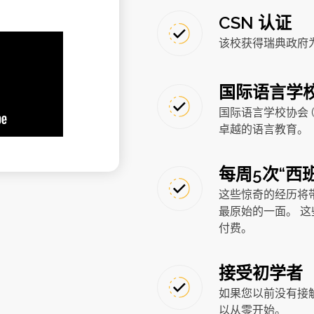
CSN 认证
该校获得瑞典政府为
国际语言学校
国际语言学校协会 
卓越的语言教育。
每周5次“西
这些惊奇的经历将
最原始的一面。 
付费。
接受初学者
如果您以前没有接
以从零开始。