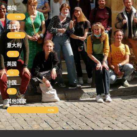
美国
15%
法国
15%
意大利
10
%
英国
10
%
中国
8
%
其他国家
42%