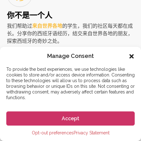
你不是一个人
我们帮助过
来自世界各地
的学生，我们的社区每天都在成
长。分享你的西班牙语经历，结交来自世界各地的朋友，
探索西班牙的奇妙之处。
Manage Consent
To provide the best experiences, we use technologies like
cookies to store and/or access device information. Consenting
立即开始
to these technologies will allow us to process data such as
您想如何开始？
browsing behavior or unique IDs on this site. Not consenting or
withdrawing consent, may adversely affect certain features and
functions.
还有其他问题吗？
准备好报名了吗？
联系我们
立即申请
Accept
如果您有其他问题，请联
请填写报名表以注册课
Opt-out preferences
Privacy Statement
系我们。
程。