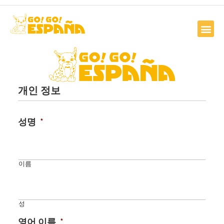
개인 정보
성명
*
이름
성
영어 이름
*