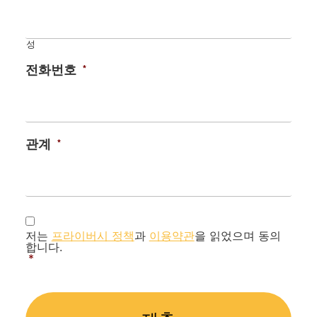
성
전화번호
*
관계
*
동
의
저는
프라이버시 정책
과
이용약관
을 읽었으며 동의
합니다.
여
*
부
*