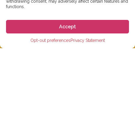
withdrawing consent, may adversely affect certain features and
functions.
大学
小学、初中和高中
Accept
在线学习西班牙语
Opt-out preferences
Privacy Statement
短期语言课程
住宿
链接
常见问题
博客
学生评价
招聘信息