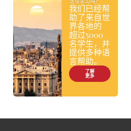
活与学习吗？
我们已经帮
助了来自世
界各地的
超过5000
名学生，并
提供多种语
言帮助。
了解
更多