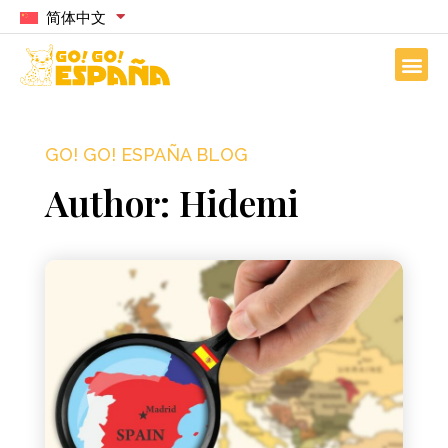
简体中文
GO! GO! ESPAÑA BLOG
Author:
Hidemi