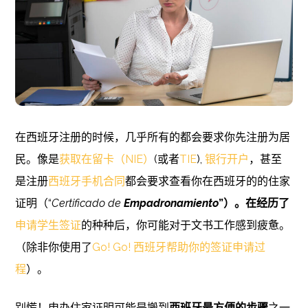
在西班牙注册的时候，几乎所有的都会要求你先注册为居
民。像是
获取在留卡（NIE）
(或者
TIE
),
银行开户
，甚至
是注册
西班牙手机合同
都会要求查看你在西班牙的的住家
证明（“
Certificado de
Empadronamiento
”）。在经历了
申请学生签证
的种种后，你可能对于文书工作感到疲惫。
（除非你使用了
Go! Go! 西班牙帮助你的签证申请过
程
）。
别慌！申办住家证明可能是搬到
西班牙最方便的步骤
之一