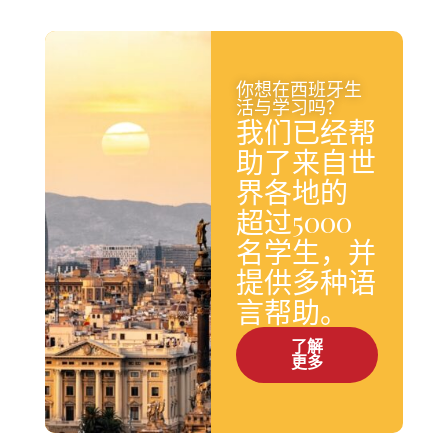
你想在西班牙生
活与学习吗？
我们已经帮
助了来自世
界各地的
超过5000
名学生，并
提供多种语
言帮助。
了解
更多