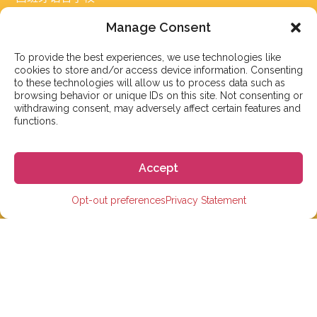
大学预科学校
Manage Consent
大学
To provide the best experiences, we use technologies like
cookies to store and/or access device information. Consenting
小学、初中和高中
to these technologies will allow us to process data such as
browsing behavior or unique IDs on this site. Not consenting or
withdrawing consent, may adversely affect certain features and
在线学习西班牙语
functions.
短期语言课程
住宿
Accept
Opt-out preferences
Privacy Statement
链接
常见问题
博客
学生评价