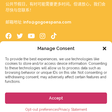
公共节假日，有时可能需要更多时间。但请放心，我们会
尽快与您联系！
邮箱地址:
info@gogoespana.com
Manage Consent
在西班牙学习
To provide the best experiences, we use technologies like
cookies to store and/or access device information. Consenting
西班牙语言学校
to these technologies will allow us to process data such as
browsing behavior or unique IDs on this site. Not consenting or
大学预科学校
withdrawing consent, may adversely affect certain features and
functions.
大学
小学、初中和高中
Accept
在线学习西班牙语
Opt-out preferences
Privacy Statement