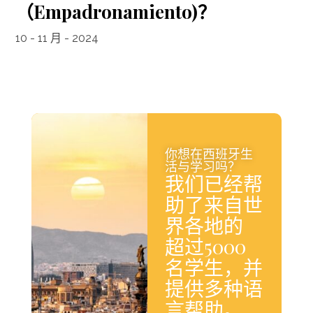
（Empadronamiento)？
10 - 11 月 - 2024
你想在西班牙生
活与学习吗？
我们已经帮
助了来自世
界各地的
超过5000
名学生，并
提供多种语
言帮助。