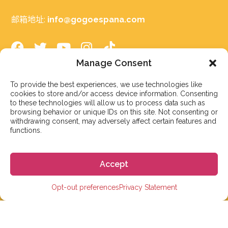
邮箱地址:
info@gogoespana.com
Manage Consent
To provide the best experiences, we use technologies like
在西班牙学习
cookies to store and/or access device information. Consenting
to these technologies will allow us to process data such as
西班牙语言学校
browsing behavior or unique IDs on this site. Not consenting or
withdrawing consent, may adversely affect certain features and
大学预科学校
functions.
大学
Accept
小学、初中和高中
Opt-out preferences
Privacy Statement
在线学习西班牙语
短期语言课程