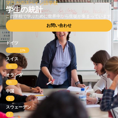
マラガのスペイン語学校
学生の統計
この学校で学ぶために世界中から生徒が集まっています
お問い合わせ
ドイツ
22%
スイス
11
%
オランダ
11
%
中国
8
%
スウェーデン
7