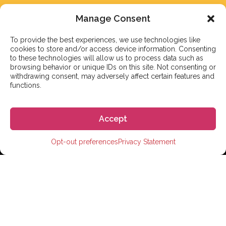
メールマガジン
Manage Consent
メールマガジンに登録する
To provide the best experiences, we use technologies like
cookies to store and/or access device information. Consenting
to these technologies will allow us to process data such as
browsing behavior or unique IDs on this site. Not consenting or
withdrawing consent, may adversely affect certain features and
登録する
functions.
Accept
© 2023 株式会社GoGo
Opt-out preferences
Privacy Statement
World