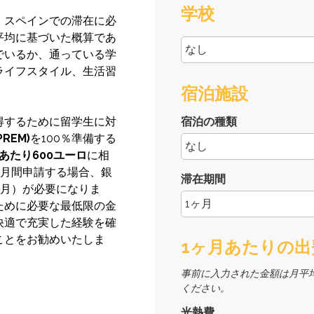
学校
、スペインでの滞在に必
平均に基づいた概算であ
でいるか、通っている学
ライフスタイル、生活習
宿泊施設
得するために留学生に対
宿泊の種類
REM)
を100％準備する
あたり600ユーロ
に相
ヶ月間申請する場合、銀
滞在期間
6ヶ月）が必要になりま
ために必要な最低限の金
快適で充実した経験を確
ことをお勧めいたしま
1ヶ月あたりの出
事前に入力された金額は月平
ください。
光熱費