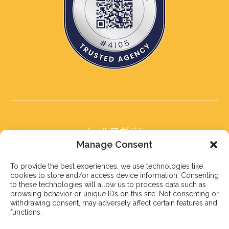
メールマガジン
メールマガジンに登録する
Manage Consent
To provide the best experiences, we use technologies like
cookies to store and/or access device information. Consenting
to these technologies will allow us to process data such as
browsing behavior or unique IDs on this site. Not consenting or
withdrawing consent, may adversely affect certain features and
登録する
functions.