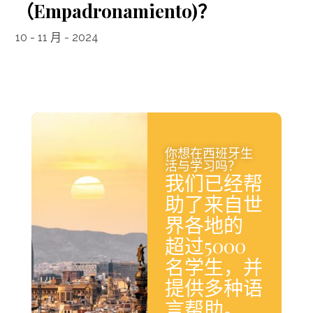
（Empadronamiento)？
10 - 11 月 - 2024
你想在西班牙生
活与学习吗？
我们已经帮
助了来自世
界各地的
超过5000
名学生，并
提供多种语
言帮助。