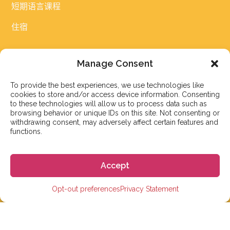
短期语言课程
住宿
链接
Manage Consent
常见问题
To provide the best experiences, we use technologies like
cookies to store and/or access device information. Consenting
博客
to these technologies will allow us to process data such as
browsing behavior or unique IDs on this site. Not consenting or
withdrawing consent, may adversely affect certain features and
学生评价
functions.
招聘信息
学生医疗保险
Accept
在西班牙取得学生签证
Opt-out preferences
Privacy Statement
隐私政策
条款和条件