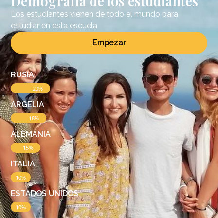
Demografía de los estudiantes
Los estudiantes vienen de todo el mundo para
estudiar en esta escuela
Empezar
RUSIA
20%
ARGELIA
18%
ALEMANIA
15%
ITALIA
10%
ESTADOS UNIDOS
10%