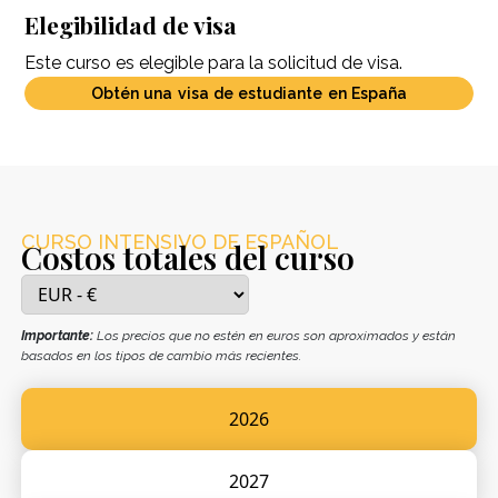
Elegibilidad de visa
Este curso es elegible para la solicitud de visa.
Obtén una visa de estudiante en España
CURSO INTENSIVO DE ESPAÑOL
Costos totales del curso
Importante:
Los precios que no estén en euros son aproximados y están
basados en los tipos de cambio más recientes.
2026
2027