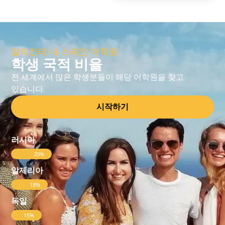
알리칸테 내 스페인 어학원
학생 국적 비율
전 세계에서 많은 학생분들이 해당 어학원을 찾고
있습니다.
시작하기
러시아
20%
알제리아
18%
독일
15%