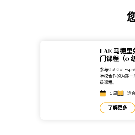
LAE 马德
门课程（0 
参与Go! Go! Esp
学校合作的为期一
级课程。
1 周
适
了解更多