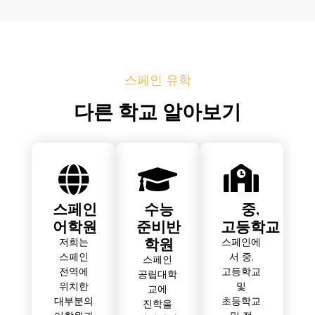
스페인 유학
다른 학교 알아보기
스페인
수능
중,
어학원
준비반
고등학교
학원
저희는
스페인에
스페인
서 중,
스페인
전역에
고등학교
공립대학
위치한
및
교에
대부분의
초등학교
진학을