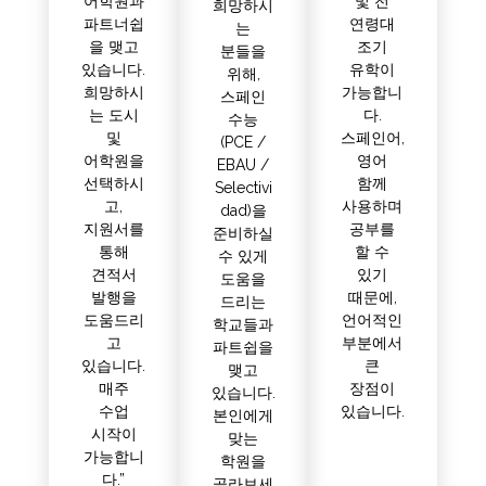
어학원과
및 전
희망하시
파트너쉽
연령대
는
을 맺고
조기
분들을
있습니다.
유학이
위해,
희망하시
가능합니
스페인
는 도시
다.
수능
및
스페인어,
(PCE /
어학원을
영어
EBAU /
선택하시
함께
Selectivi
고,
사용하며
dad)을
지원서를
공부를
준비하실
통해
할 수
수 있게
견적서
있기
도움을
발행을
때문에,
드리는
도움드리
언어적인
학교들과
고
부분에서
파트쉽을
있습니다.
큰
맺고
매주
장점이
있습니다.
수업
있습니다.
본인에게
시작이
맞는
가능합니
학원을
다.”
골라보세