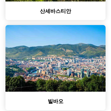
산세바스티안
빌바오