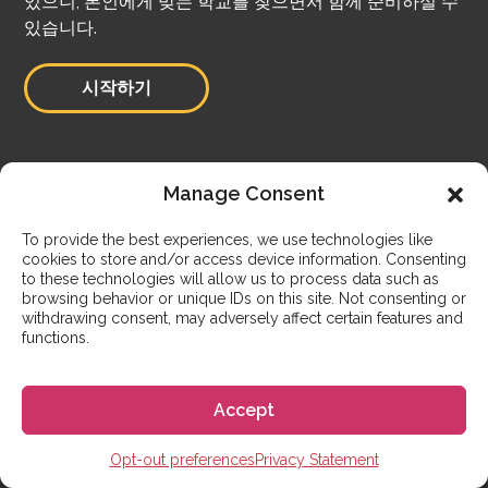
있으니, 본인에게 맞는 학교를 찾으면서 함께 준비하실 수
있습니다.
시작하기
Manage Consent
스페인 비자 알아보기
To provide the best experiences, we use technologies like
cookies to store and/or access device information. Consenting
스페인 학생비자 보험
to these technologies will allow us to process data such as
browsing behavior or unique IDs on this site. Not consenting or
withdrawing consent, may adversely affect certain features and
functions.
숙박시설
Accept
온라인 수업
Opt-out preferences
Privacy Statement