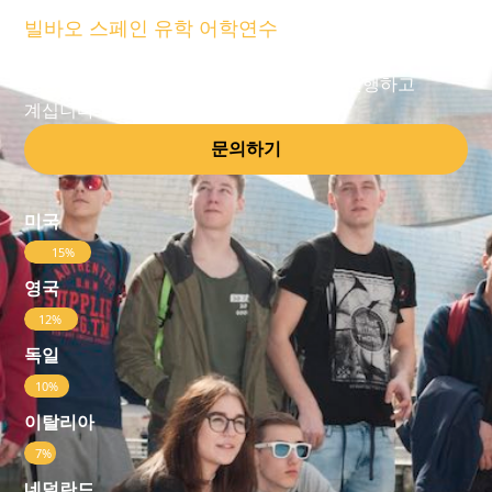
빌바오 스페인 유학 어학연수
학생 국적 비율
다양한 국적의 학생분들이 스페인 유학을 진행하고
계십니다.
문의하기
미국
15%
영국
12%
독일
10%
이탈리아
7%
네덜란드