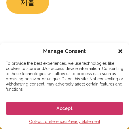
Manage Consent
To provide the best experiences, we use technologies like
고고에스파냐
cookies to store and/or access device information. Consenting
문의사항이 있으신가요?
to these technologies will allow us to process data such as
browsing behavior or unique IDs on this site. Not consenting or
저희 FAQ 페이지를
withdrawing consent, may adversely affect certain features and
확인해 보세요.
functions.
Accept
FAQ
Opt-out preferences
Privacy Statement