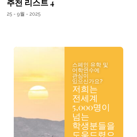
추천 리스트 4
25 - 9월 - 2025
스페인 유학 및
어학연수에
관심이
있으신가요?
저희는
전세계
5,000명이
넘는
학생분들을
도움드렸으