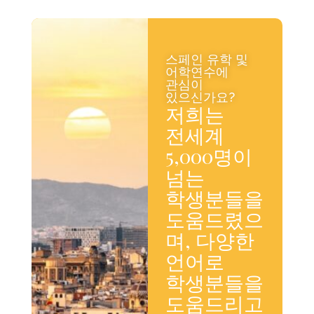
스페인 유학 및
어학연수에
관심이
있으신가요?
저희는
전세계
5,000명이
넘는
학생분들을
도움드렸으
며, 다양한
언어로
학생분들을
도움드리고