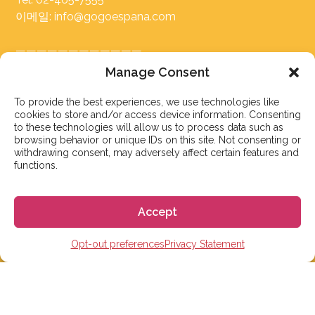
이메일: info@gogoespana.com
————————————
Manage Consent
사업자등록번호: 810-87-00524
(주)고고월드 대표이사: Davide Rossi
To provide the best experiences, we use technologies like
cookies to store and/or access device information. Consenting
to these technologies will allow us to process data such as
browsing behavior or unique IDs on this site. Not consenting or
withdrawing consent, may adversely affect certain features and
functions.
스페인 유학 및 어학연수
Accept
스페인 어학원
Opt-out preferences
Privacy Statement
스페인 수능 준비반
스페인 대학
스페인 초, 중, 고 유학