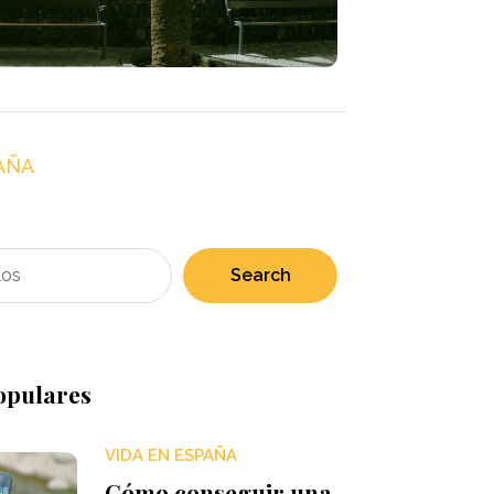
AÑA
Search
opulares
VIDA EN ESPAÑA
Cómo conseguir una