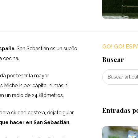
GO! GO! ESP
España
, San Sebastián es un sueño
Buscar
a cocina.
da por tener la mayor
 Michelin per cápita: ni más ni
n un radio de 24 kilómetros.
Entradas p
dora ciudad costera, déjate guiar
que hacer en San Sebastián
.