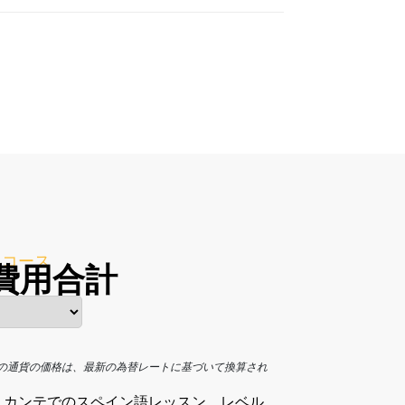
中コース
費用合計
の通貨の価格は、最新の為替レートに基づいて換算され
リカンテでのスペイン語レッスン、レベル