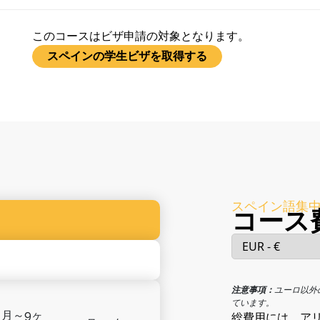
このコースはビザ申請の対象となります。
スペインの学生ビザを取得する
スペイン語集
コース
注意事項：
ユーロ以外
ています。
ヶ月～9ヶ
総費用には、ア