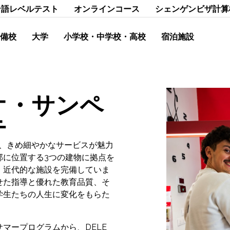
ン語レベルテスト
オンラインコース
シェンゲンビザ計算
備校
大学
小学校・中学校・高校
宿泊施設
オ・サンペ
テ
た、きめ細やかなサービスが魅力
部に位置する3つの建物に拠点を
、近代的な施設を完備していま
せた指導と優れた教育品質、そ
学生たちの人生に変化をもらた
マープログラムから、DELE