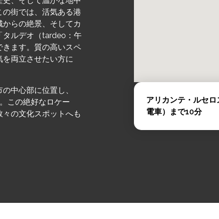
歴史、そして温かな地中
この街では、活気ある港
城からの絶景、そしてカ
ルデオ（tardeo：午
できます。質の高いスペ
気を両立させたい方に
市の中心部に位置し、
アリカンテ・ルセロス
す。この絶好なロケー
電車）まで10分
数々の文化スポットへも