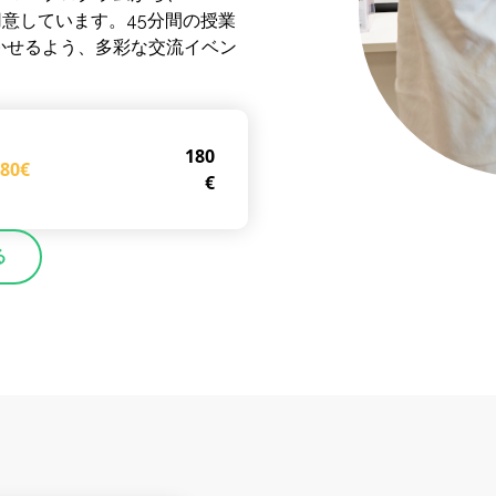
用意しています。45分間の授業
かせるよう、多彩な交流イベン
。
180
180€
€
る