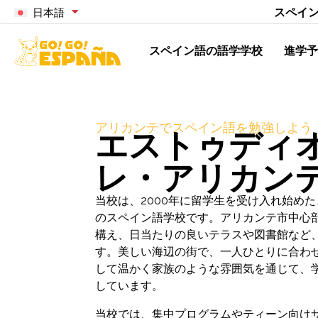
スペイ
日本語
スペイン語の語学学校
進学予
アリカンテでスペイン語を勉強しよう
エストゥディ
レ・アリカン
当校は、2000年に留学生を受け入れ始め
のスペイン語学校です。アリカンテ市中心
構え、日当たりの良いテラスや図書館など
す。美しい海辺の街で、一人ひとりに合わ
して温かく家族のような雰囲気を通じて、
しています。
当校では、集中プログラムやティーン向けサ