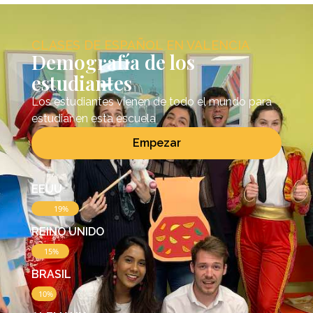
CLASES DE ESPAÑOL EN VALENCIA
Demografía de los
estudiantes
Los estudiantes vienen de todo el mundo para
estudiar en esta escuela
Empezar
EEUU
19%
REINO UNIDO
15%
BRASIL
10%