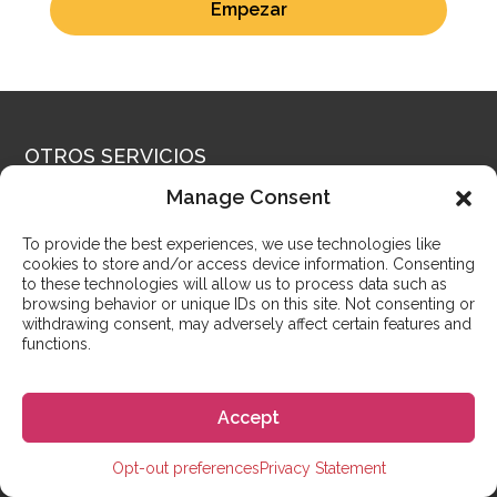
Empezar
OTROS SERVICIOS
Estudia en España con Go! Go!
Manage Consent
España
To provide the best experiences, we use technologies like
cookies to store and/or access device information. Consenting
to these technologies will allow us to process data such as
Go! Go! España orgullosamente ha ayudado a miles
browsing behavior or unique IDs on this site. Not consenting or
de personas de todo el mundo a cumplir sus sueños
withdrawing consent, may adversely affect certain features and
de vivir en España. Ya sea que desees estudiar en
functions.
España durante solo unas pocas semanas o que
estudies una licenciatura, podemos ayudarte con
Accept
todo, desde la selección de la escuela, obtener una
visa, alquilar alojamiento, hasta establecerte en tu vida
Opt-out preferences
Privacy Statement
en España. ¿No puedes venir a España todavía o