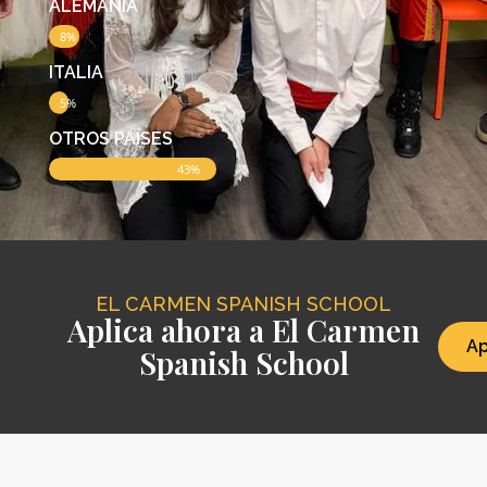
ALEMANIA
8%
ITALIA
5%
OTROS PAÍSES
43%
EL CARMEN SPANISH SCHOOL
Aplica ahora a El Carmen
Ap
Spanish School