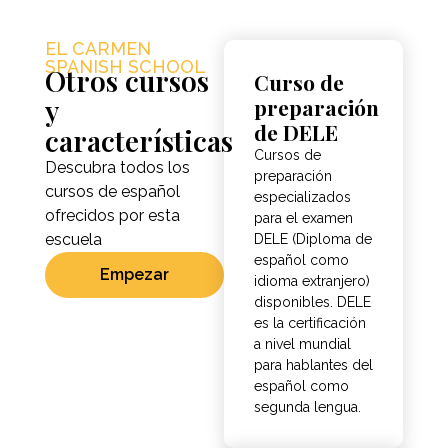
EL CARMEN
SPANISH SCHOOL
Otros cursos
Curso de
y
preparación
de DELE
características
Cursos de
Descubra todos los
preparación
cursos de español
especializados
ofrecidos por esta
para el examen
escuela
DELE (Diploma de
español como
Empezar
idioma extranjero)
disponibles. DELE
es la certificación
a nivel mundial
para hablantes del
español como
segunda lengua.