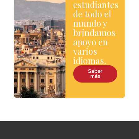
estudiantes
de todo el
mundo y
brindamos
apoyo en
varios
idiomas.
Saber
más