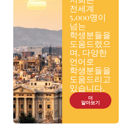
전세계
5,000명이
넘는
학생분들을
도움드렸으
며, 다양한
언어로
학생분들을
도움드리고
있습니다.
더
알아보기