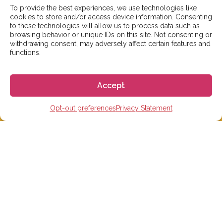
카카오톡 플러스친구:
gogoespana
로 연락주시면
To provide the best experiences, we use technologies like
감사하겠습니다
cookies to store and/or access device information. Consenting
to these technologies will allow us to process data such as
browsing behavior or unique IDs on this site. Not consenting or
서울 성동구 아차산로7길 15-1, 효정빌딩 3층, 306호
withdrawing consent, may adversely affect certain features and
functions.
————————————
카카오톡 플러스친구: 고고에스파냐
Accept
Tel: 02-465-7555
이메일: info@gogoespana.com
Opt-out preferences
Privacy Statement
————————————
사업자등록번호: 810-87-00524
(주)고고월드 대표이사: Davide Rossi