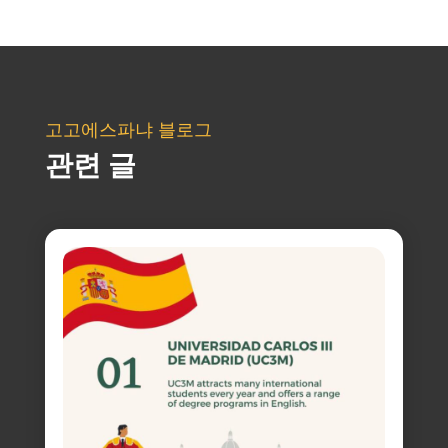
고고에스파냐 블로그
관련 글