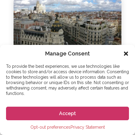
Manage Consent
To provide the best experiences, we use technologies like
ESTUDIAR EN ESPAÑA
cookies to store and/or access device information. Consenting
to these technologies will allow us to process data such as
Curso TEFL en España |
browsing behavior or unique IDs on this site. Not consenting or
Cultura Española y
withdrawing consent, may adversely affect certain features and
functions.
TEFL Avanzado
01 - Jun - 2021
Accept
Enseñar inglés como lengua extranjera es una
Opt-out preferences
Privacy Statement
forma fantástica de ganar dinero mientras vives
en España. También hay muchas maneras de