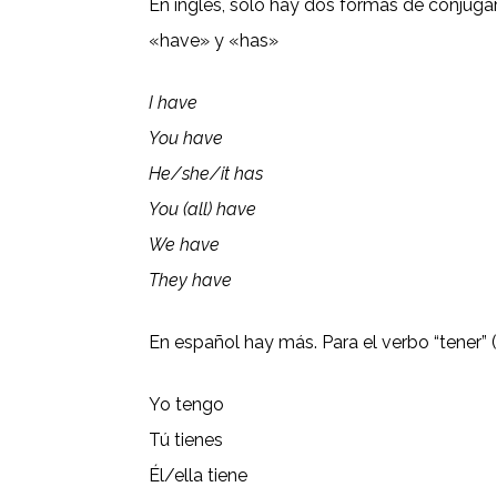
En inglés, solo hay dos formas de conjuga
«have» y «has»
I have
You have
He/she/it has
You (all) have
We have
They have
En español hay más. Para el verbo “tener” 
Yo tengo
Tú tienes
Él/ella tiene