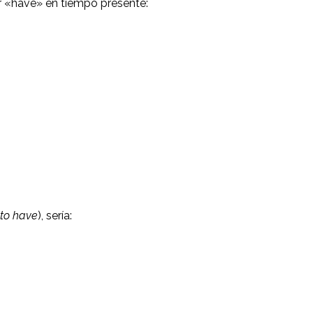
r «have» en tiempo presente:
(
to have
), sería: