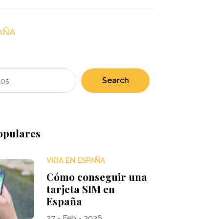
AÑA
Search
opulares
VIDA EN ESPAÑA
Cómo conseguir una
tarjeta SIM en
España
27 - Feb - 2026