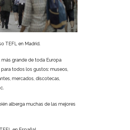
rso TEFL en Madrid.
ad más grande de toda Europa
r para todos los gustos: museos,
urantes, mercados, discotecas,
c.
mbién alberga muchas de las mejores
o TEFL en España!