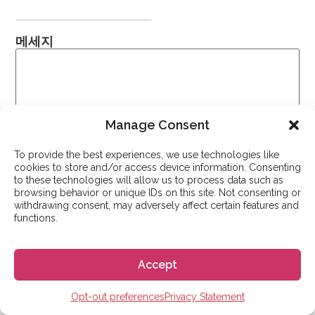
메세지
Manage Consent
To provide the best experiences, we use technologies like
cookies to store and/or access device information. Consenting
to these technologies will allow us to process data such as
browsing behavior or unique IDs on this site. Not consenting or
여러분의 스페인 유학 계획을 알려주세요. 여러분이 더 좋은
withdrawing consent, may adversely affect certain features and
functions.
시간을 보낼 수 있도록 성심성의껏 도와드리겠습니다.
Newsletter
스페인 유학, 스페인어 학습에 관한 이메일 받기를
Accept
희망합니다.
Privacy
저는 문의사항을 처리하기 위한 고고에스파냐의
Opt-out preferences
Privacy Statement
이용약관
및
개인정보 보호정책에
동의합니다.
Policy
*