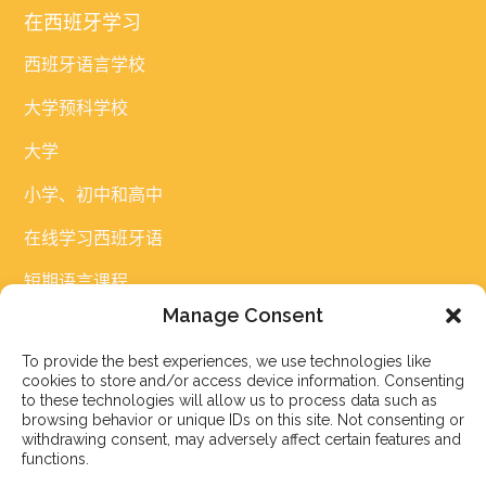
在西班牙学习
西班牙语言学校
大学预科学校
大学
小学、初中和高中
在线学习西班牙语
短期语言课程
Manage Consent
住宿
To provide the best experiences, we use technologies like
cookies to store and/or access device information. Consenting
链接
to these technologies will allow us to process data such as
browsing behavior or unique IDs on this site. Not consenting or
withdrawing consent, may adversely affect certain features and
常见问题
functions.
博客