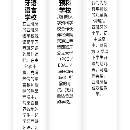
牙语
预科
我们为所
语言
学校
有年龄段
的儿童提
学校
我们的大
供帮助:
学预科学
在西班牙
西班牙的
校合作伙
的西班牙
小学、初
伴将帮助
语学校就
中或高
您通过申
读是学习
中，以及
请西班牙
西班牙语
为 6 岁以
公立大学
的最佳途
下学生开
（PCE /
径。在由
设的幼儿
EBAU /
经验丰
园。可选
Selectivi
富、充满
择英语、
dad）所
热情的语
西班牙语
需的考
言教师授
或双语教
试。找到
课的课堂
学。
最适合您
环境中，
的学校。
与来自世
界各地的
学生一起
学习西班
牙语，习