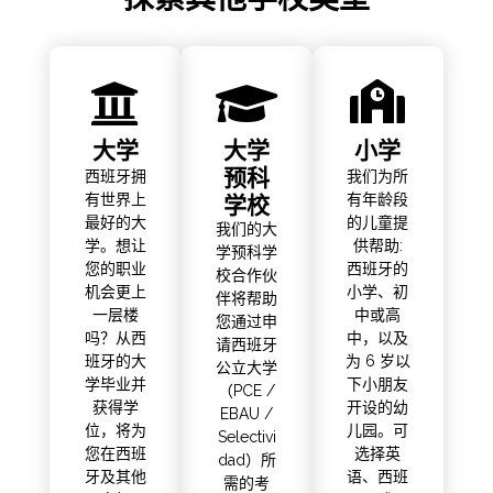
大学
大学
小学
预科
西班牙拥
我们为所
学校
有世界上
有年龄段
最好的大
的儿童提
我们的大
学。想让
供帮助:
学预科学
您的职业
西班牙的
校合作伙
机会更上
小学、初
伴将帮助
一层楼
中或高
您通过申
吗？从西
中，以及
请西班牙
班牙的大
为 6 岁以
公立大学
学毕业并
下小朋友
（PCE /
获得学
开设的幼
EBAU /
位，将为
儿园。可
Selectivi
您在西班
选择英
dad）所
牙及其他
语、西班
需的考