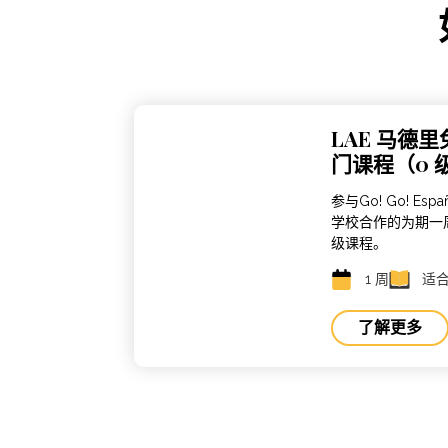
LAE 马德
门课程（0 
参与Go! Go! Esp
学校合作的为期一
级课程。
1 周
适
了解更多