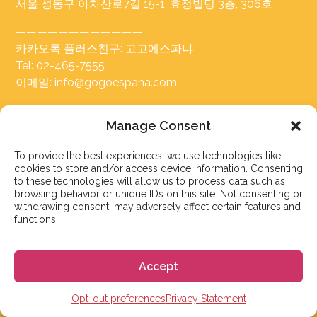
서울 성동구 아차산로7길 15-1, 효정빌딩 3층, 306호
————————————
카카오톡 플러스친구: 고고에스파냐
Tel: 02-465-7555
이메일: info@gogoespana.com
————————————
Manage Consent
사업자등록번호: 810-87-00524
(주)고고월드 대표이사: Davide Rossi
To provide the best experiences, we use technologies like
cookies to store and/or access device information. Consenting
to these technologies will allow us to process data such as
browsing behavior or unique IDs on this site. Not consenting or
withdrawing consent, may adversely affect certain features and
functions.
스페인 유학 및 어학연수
Accept
스페인 어학원
Opt-out preferences
Privacy Statement
스페인 수능 준비반