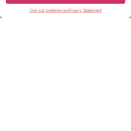
————————————
카카오톡 플러스친구: 고고에스파냐
Opt-out preferences
Privacy Statement
Tel: 02-465-7555
이메일: info@gogoespana.com
————————————
사업자등록번호: 810-87-00524
(주)고고월드 대표이사: Davide Rossi
스페인 유학 및 어학연수
스페인 어학원
스페인 수능 준비반
스페인 대학