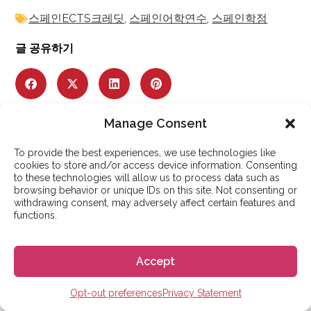
스페인ECTS크레딧
,
스페인어학연수
,
스페인학점
글 공유하기
Manage Consent
저자 소개
To provide the best experiences, we use technologies like
cookies to store and/or access device information. Consenting
Youngho Heo
to these technologies will allow us to process data such as
미국과 스페인에서의 거주 경험을 바탕으로, 그중
browsing behavior or unique IDs on this site. Not consenting or
스페인에서만 7년을 보낸 Youngho는 실용적이면서도
withdrawing consent, may adversely affect certain features and
functions.
국제적인 시각을 글에 담아냅니다. 대한민국 서울
출신으로, 실제 다문화 경험을 토대로 스페인에서 살고
공부하는 것이 어떤 모습인지에 대한 인사이트를
Accept
공유합니다.
더 많은 기사
Opt-out preferences
Privacy Statement