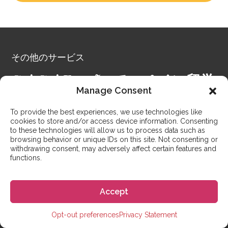
その他のサービス
Go! Go! España でスペイン留学
Manage Consent
を
To provide the best experiences, we use technologies like
Go! Go! España は、世界中の何千人もの人々がスペイ
cookies to store and/or access device information. Consenting
to these technologies will allow us to process data such as
ンで生活するという夢を叶えるお手伝いをしてきまし
browsing behavior or unique IDs on this site. Not consenting or
た。数週間のスペイン留学から学士号取得コースまで、
withdrawing consent, may adversely affect certain features and
学校選びをはじめ、ビザの取得、滞在先の手配、スペイ
functions.
ンでの生活に慣れるためのサポートをいたします。
今はまだスペインに行けない方や、スペインでの生活へ
Accept
の準備を一足先にはじめたい方へのために、スペイン語
学校と提携したオンラインコースもご用意しています。
Opt-out preferences
Privacy Statement