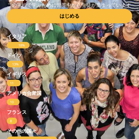
この学校で学ぶために世界中から生徒が集まっています
はじめる
イタリア
18%
ドイツ
13%
イギリス
11
%
アメリカ合衆国
10
%
フランス
8
%
その他の国々