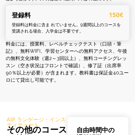
登録料
150€
登録料は料金に含ま れていません。9週間以上のコースを
受講される場合、入学金は不要です。
料金には、授業料、レベルチェックテスト（口頭・筆
記）、無料WIFI、学習センターへの無料アクセス、午後
の無料文化体験（週2～3回以上）、無料コーチングレッ
スン（空き状況はフロントで確認）、修了証（出席率
90％以上が必要）が含まれます。教科書は保証金40ユー
ロにて貸出し可能です。
AIP ランゲージ・インス
ティテュート
その他のコース
自由時間中の